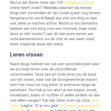
gemaakt van stevig aluminium voor
a
Wist je dat Raven meer dan 100
hengelsport blogs
duurzaamheid en langdurig gebruik.In
ka
online heeft staan? Wekelijks plaatsen wij nieuwe
opvallend rood, zodat je altijd zichtbaar
a
blogs met visverhalen en tips zodat jij een nog betere
bent aan de waterkant.Geschikt voor
w
hengelsporter word! Bekijk dus snel ons blog en laat
verschillende soorten roofvissen, zoals
f
ook zeker je reacties achter. Mocht je nou behoefte
snoekbaars, snoek en kleinere rovers.Met
j
dit net ben je klaar om de grootste
m
hebben aan een blog over een techniek, maar staat
vangsten binnen te halen!
v
deze er niet tussen? Laat dit dan even weten aan
d
onze klantenservice via de chat en wie weet staat
va
deze volgende week wel online.
karpe
K
Leren vissen
2
2x Sw
Naast blogs hebben we ook een specifieke plek waar
1
we jou meer leren over de verschillende
vistechnieken. Deze tips en tricks leren jou de basis
van het vissen, maar ook de doorgewinterde expert
leert hier meer om nog beter te presteren langs de
waterkant. Dus heb jij nou alsof al een karper, snoek,
snoekbaars, baars of roofblei of welke andere vis dan
ook willen vangen? Kijk dan zeker even op onze
leren
vissen
pagina. Of je nou gaat
roofvissen
,
karpervissen
,
witvissen
of
zeevissen
, wij hebben voor de jou alle