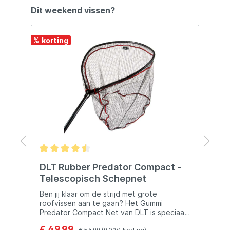
Dit weekend vissen?
%
18
DLT Rubber Predator Compact -
F
Telescopisch Schepnet
P
K
Ben jij klaar om de strijd met grote
D
roofvissen aan te gaan? Het Gummi
k
Predator Compact Net van DLT is speciaal
z
t
ontworpen voor vissers die vissen met
z
€ 49,99
€