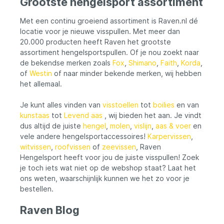
Grootste hengelsport assortiment
n
vissen veilig en onbeschadigd. Voorkom
k
vastzitten van tanden en haken met
gel
rubberen coating Dankzij de rubberen
m
Met een continu groeiend assortiment is Raven.nl dé
coating op dit net, blijven de tanden en
s
locatie voor je nieuwe visspullen. Met meer dan
haken van de vissen niet meer vastzitten.
k
20.000 producten heeft Raven het grootste
Dit is ideaal bij het vangen van roofvissen
w
assortiment hengelsportspullen. Of je nou zoekt naar
zoals snoekbaars, snoek en kleinere rovers.
b
de bekendse merken zoals
Fox
,
Shimano
,
Faith
,
Korda
,
Je kunt snel en gemakkelijk de vis
B
of
Westin
of naar minder bekende merken, wij hebben
bevrijden, zonder gedoe met
s
vastgehaakte tanden en haken. Tevens te
e
het allemaal.
gebruiken met afneembare telescopische
g
steel Met het Gummi Predator Compact
n
Je kunt alles vinden van
visstoellen
tot
boilies
en van
Net van DLT ben je flexibel in gebruik. De
h
kunstaas
tot
Levend aas
, wij bieden het aan. Je vindt
afneembare telescopische steel zorgt
z
dus altijd de juiste
hengel
,
molen
,
vislijn
,
aas & voer
en
ervoor dat je het net kunt aanpassen aan
F
vele andere hengelsportaccessoires!
Karpervissen
,
jouw wensen en behoeften. Ideaal voor
s
zowel beginnende als ervaren vissers. Met
z
witvissen
,
roofvissen
of
zeevissen
, Raven
dit grote roofvisnet vang je alle vissen met
l
Hengelsport heeft voor jou de juiste visspullen! Zoek
scherpe tanden.De rubberen coating
bee
je toch iets wat niet op de webshop staat? Laat het
beschermt de vis optimaal en voorkomt
s
ons weten, waarschijnlijk kunnen we het zo voor je
vastzitten van de haken.De afneembare
h
bestellen.
steel zorgt voor extra
e
gebruiksgemak.Dankzij de telescopische
k
Raven Blog
functie kun je het net gemakkelijk
m
verlengen voor lange reikwijdte.Het net is
a