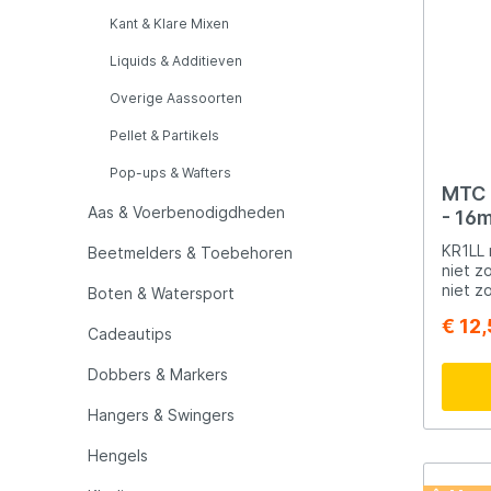
LFT
Libra L
Kant & Klare Mixen
Liquids & Additieven
Mainline
Matrix
Overige Aassoorten
Pellet & Partikels
Minn Kota
Mitchel
Pop-ups & Wafters
MTC S
MTC
Muck B
Aas & Voerbenodigdheden
- 16
KR1LL 
Beetmelders & Toebehoren
niet z
Ondex Spinners
Owner
niet z
Boten & Watersport
het kr
€ 12
gamech
Cadeautips
Plano
Polaroi
boilie
ongek
Dobbers & Markers
overb
kunstm
Pro Line
Pro Tac
Hangers & Swingers
kracht 
attractieve
Hengels
gewoon
Raymarine
Rapala
bij ka