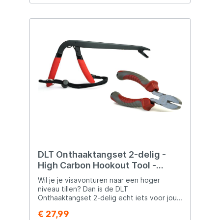
meerkleurige LED’s, zijn volledig
weerbestendig en hebben een bereik van
ongeveer 100 meter. Dit alles maakt het
leven van de meervalvisser eenvoudiger.
De set wordt geleverd in een handige
kunststof koffer. Door dit alles geeft het
Merk Catix 2 jaar garantie op deze set.
DLT Onthaaktangset 2-delig -
High Carbon Hookout Tool -
Crimping Plier Incl. Sleeves -
Wil je je visavonturen naar een hoger
Krimptang - Onthaaktang -
niveau tillen? Dan is de DLT
Roofvistang - Carbon Staal
Onthaaktangset 2-delig echt iets voor jou!
Met de High Carbon Hookout Tool en
€ 27,99
Crimping Plier incl. sleeves haal je snel en