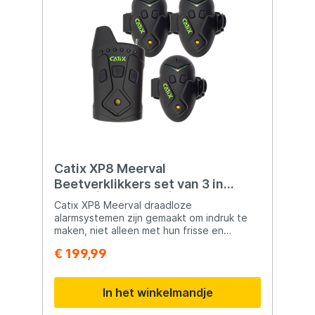
Catix XP8 Meerval
Beetverklikkers set van 3 in
koffer | Draadloos |
Catix XP8 Meerval draadloze
alarmsystemen zijn gemaakt om indruk te
maken, niet alleen met hun frisse en
moderne ontwerp, maar ook met
€ 199,99
uitzonderlijke functionaliteit, prestaties en
betrouwbaarheid. Deze alarmen
detecteren niet alleen trillingen, maar
In het winkelmandje
hebben ook een
terugslagindicatiesysteem. Ze hebben