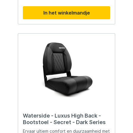
Breedte: 43cm, Hoogte: 60cm
Transportafmetingen: 54x43x24cm
In het winkelmandje
Rugleuning hoogte: 60cm Zitvlak: 38x43cm
Hoogte zitkussen: 10cm Kleur: Charcoal
Black De Waterside Luxus bootstoelen
bieden uitstekend zitcomfort, zijn
lichtgewicht en erg gebruiksvriendelijk door
het gebruikte kunstleder. Perfect te
gebruiken in combinatie met de Waterside
Draaiplateau of een Bootstoel klem. De
Waterside Luxus Bootstoel – Dark Series
biedt niet alleen comfort, maar ook
duurzaamheid en stijl op het water. Kies
voor kwaliteit en geniet van elk moment op
het water met deze hoogwaardige
bootstoel!
Waterside - Luxus High Back -
Bootstoel - Secret - Dark Series
Ervaar ultiem comfort en duurzaamheid met