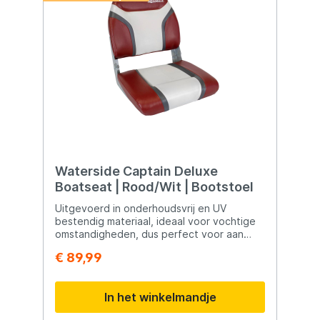
Waterside Captain Deluxe
Boatseat | Rood/Wit | Bootstoel
Uitgevoerd in onderhoudsvrij en UV
bestendig materiaal, ideaal voor vochtige
omstandigheden, dus perfect voor aan
boord. Inclusief montage schroeven
€ 89,99
Comfortabel zitgedeelte, ook over een
langere periode Extra dikke vulling Wasbaar
materiaal Neerklapbare rugleuning Grote
In het winkelmandje
bewegingsvrijheid Brede zitting