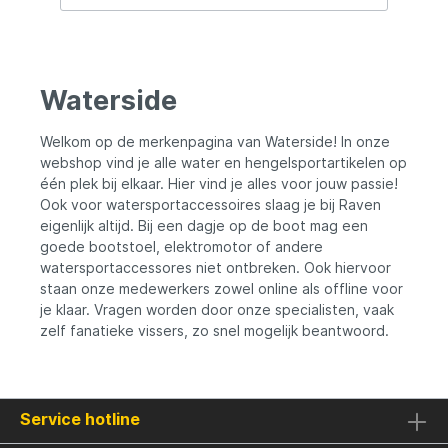
spiegel is speciaal ontwikkeld voor de
Hunter SP-serie en sluit perfect aan op de
constructie van de boot. Hierdoor ontstaat
een stabiele bevestiging voor een
elektromotor, zodat je veilig en efficiënt
Waterside
kunt varen tijdens het vissen of recreëren.
De robuuste constructie is bestand tegen
intensief gebruik en biedt een
Welkom op de merkenpagina van Waterside! In onze
betrouwbare basis voor het monteren van
webshop vind je alle water en hengelsportartikelen op
een geschikte elektromotor. De spiegel is
één plek bij elkaar. Hier vind je alles voor jouw passie!
eenvoudig te plaatsen en net zo
Ook voor watersportaccessoires slaag je bij Raven
gemakkelijk weer te verwijderen wanneer je
eigenlijk altijd. Bij een dagje op de boot mag een
de boot compact wilt opbergen of
vervoeren. De Waterside Hunter SP
goede bootstoel, elektromotor of andere
180/235 Spiegel is daarmee de ideale
watersportaccessores niet ontbreken. Ook hiervoor
uitbreiding voor iedereen die meer
staan onze medewerkers zowel online als offline voor
comfort, bereik en gebruiksgemak uit zijn
je klaar. Vragen worden door onze specialisten, vaak
opblaasbare boot wil halen. Belangrijkste
zelf fanatieke vissers, zo snel mogelijk beantwoord.
kenmerken Geschikt voor de Waterside
Hunter SP 180 en SP 235 Eenvoudige
montage op de opblaasbare boot Geschikt
voor het monteren van een elektromotor
Robuuste en duurzame constructie
Service hotline
Stabiele bevestiging voor veilig varen
Eenvoudig te demonteren Ideaal voor