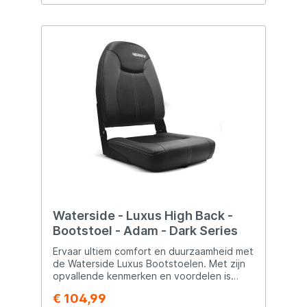
Waterside - Luxus High Back -
Bootstoel - Adam - Dark Series
Ervaar ultiem comfort en duurzaamheid met
de Waterside Luxus Bootstoelen. Met zijn
opvallende kenmerken en voordelen is
deze bootstoel een must-have voor elke
€ 104,99
watersporter: Afmetingen: Lengte: 39cm,