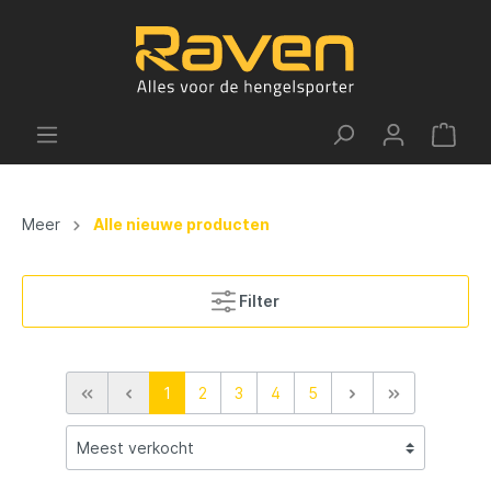
Meer
Alle nieuwe producten
Filter
1
2
3
4
5