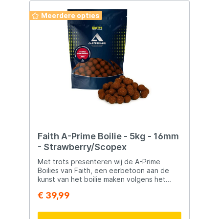
Meerdere opties
Faith A-Prime Boilie - 5kg - 16mm
- Strawberry/Scopex
Met trots presenteren wij de A-Prime
Boilies van Faith, een eerbetoon aan de
kunst van het boilie maken volgens het
"Old School" principe. Wij hebben het
€ 39,99
traditionele ambacht nieuw leven
ingeblazen door gebruik te maken van
verse eieren