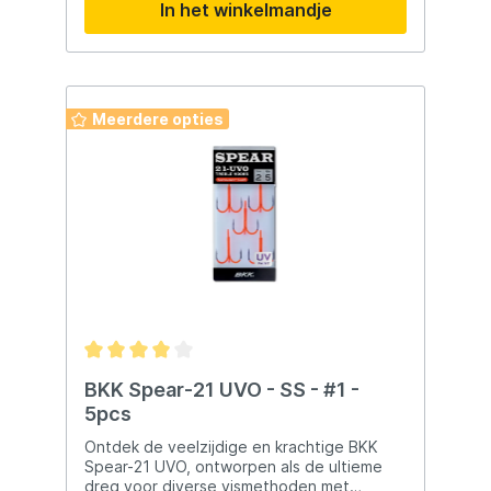
In het winkelmandje
fladderende actie tijdens het afzinken. Bij
hoge snelheid beweegt het kunstaas vlak
onder of over het wateroppervlak. De
surface skipping actie bootst een
vluchtende prooivis na. De robuuste
constructie maakt het geschikt voor zware
Meerdere opties
omstandigheden. Belangrijkste kenmerken
Lipless ontwerp Aerodynamisch ontwerp
Geschikt voor verre worpen Fladderende
actie Surface skipping actie Robuuste
constructie Voordelen Ideaal voor
zoutwater Geschikt voor snelle visserij
Natuurlijke presentatie Effectief bij
jagende vis Duurzaam en betrouwbaar
Geschikt voor Zeevisserij Roofvisserij
Werpend vissen Snelle visserij Zoutwater
BKK Spear-21 UVO - SS - #1 -
5pcs
Ontdek de veelzijdige en krachtige BKK
Spear-21 UVO, ontworpen als de ultieme
dreg voor diverse vismethoden met