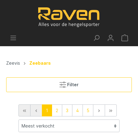
Zeevis
Zeebaars
Filter
1
2
3
4
5