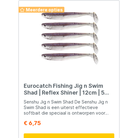
Meerdere opties
Eurocatch Fishing Jig n Swim
Shad | Reflex Shiner | 12cm | 5
Stuks
Senshu Jig n Swim Shad De Senshu Jig n
Swim Shad is een uiterst effectieve
softbait die speciaal is ontworpen voor
langzaam binnenhalen. Met zijn
€ 6,75
kenmerkende staartvorm en UV-uitvoering
biedt deze shad aantrekkingskracht die
roofvissen niet kunnen weerstaan. Hier zijn