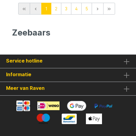
geleverd in een zakje van meerdere stuks.
1
2
3
4
5
Inhoud: 3 stuks
Zeebaars
Service hotline
Informatie
Meer van Raven