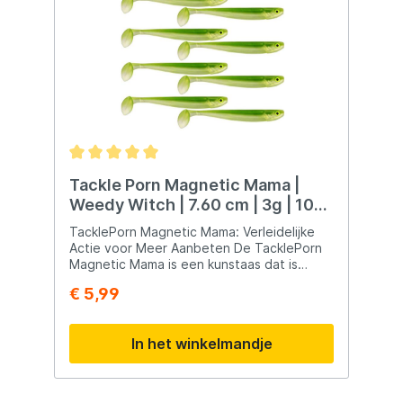
kunstaas.
Tackle Porn Magnetic Mama |
Weedy Witch | 7.60 cm | 3g | 10
Stuks
TacklePorn Magnetic Mama: Verleidelijke
Actie voor Meer Aanbeten De TacklePorn
Magnetic Mama is een kunstaas dat is
ontworpen voor werpen, verticalen op een
€ 5,99
traditionele loodkop, of subtiel vissen op
de dropshot. Hier zijn enkele kenmerken
van de Magnetic Mama: Perfect voor
In het winkelmandje
Werpen en Verticalen: Geschikt voor zowel
werptechnieken als verticalen.
Veelzijdigheid maakt het aas geschikt voor
verschillende vissituaties. Actie bij Minimale