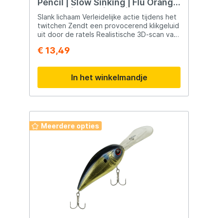
Pencil | Slow Sinking | Flu Orange
Copper | 7.5cm | 13g | Plug
Slank lichaam Verleidelijke actie tijdens het
twitchen Zendt een provocerend klikgeluid
uit door de ratels Realistische 3D-scan van
een stekelbaars Werpt buitengewoon
€ 13,49
goed
In het winkelmandje
Meerdere opties