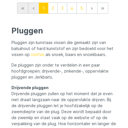
Shadow Rap® actie laat het aas bijna ter
1
2
3
4
5
plaatse dansen, ideaal om trage of
voorzichtige roofvissen alsnog tot een
aanbeet te verleiden. Door subtiel te
twitchen creëer je een compacte actie,
Pluggen
terwijl harde jerks zorgen voor lange
uitslaande glides die grote predators
triggeren. De Super Shadow Rap® is
Pluggen zijn kunstaas vissen die gemaakt zijn van
voorzien van sterke VMC® Coastal Black™
balsahout of hard kunststof en zijn bedoeld voor het
dreggen en gebouwd uit duurzaam
vissen op
roofvis
als snoek, baars en snoekbaars.
tweedelig kunststof voor maximale
betrouwbaarheid. Belangrijkste kenmerken
De pluggen zijn onder te verdelen in een paar
Grote langzaam zinkende jerkbait
Realistische baitfish-imitatie Agressieve
hoofdgroepen; drijvende-, zinkende-, oppervlakte
zijwaartse actie Shadow Rap® glijactie
pluggen en Jerkbaits.
Voorzien van VMC® Coastal Black™
dreggen Duurzame tweedelige constructie
Drijvende pluggen
Voordelen Perfect voor grote roofvissen
Drijvende pluggen zullen op het moment dat je even
Triggert agressieve aanbeten Effectief bij
niet draait langzaam naar de oppervlakte drijven. Bij
twitching en jerken Natuurlijke
de drijvende pluggen let je hoofdzakelijk op de
wegzakkende actie Sterke en betrouwbare
zwemdiepte van de plug. Deze wordt bepaald door
afwerking Geschikt voor Snoek Grote
roofvis Jerkbait vissen Twitching Werpend
de zwemlip en staat vaak op de website of op de
vissen
verpakking van de plug. Hoe horizontaler en langer de