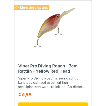
Meerdere opties
Viper Pro Diving Roach - 7cm -
Rattlin - Yellow Red Head
Viper Pro Diving Roach is een krachtig
kunstaas dat roofvissen uit hun
schuilplaatsen weet te lokken. Als diepe
duiker met een verlengde duiklip bereikt hij
€ 6,99
moeiteloos de diepere waterlagen en
combineert hij een wobbling- en rolling-
actie om zelfs de meest voorzichtige