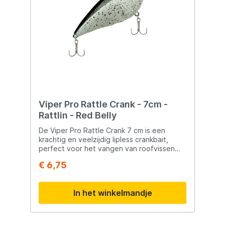
Viper Pro Rattle Crank - 7cm -
Rattlin - Red Belly
De Viper Pro Rattle Crank 7 cm is een
krachtig en veelzijdig lipless crankbait,
perfect voor het vangen van roofvissen
zoals snoek, baars en snoekbaars. Dankzij
€ 6,75
het ratellichaam en het trillende
zwemgedrag trekt dit kunstaas roofvissen
van grote afstand aan.Voordelen van de
In het winkelmandje
Viper Pro Rattle Crank✔ Ratellichaam –
Zorgt voor extra geluid en vibraties om
roofvissen uit te dagen.✔ Lipless ontwerp
– Geschikt voor zowel werpend als