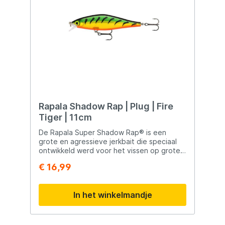
Rapala Shadow Rap | Plug | Fire
Tiger | 11cm
De Rapala Super Shadow Rap® is een
grote en agressieve jerkbait die speciaal
ontwikkeld werd voor het vissen op grote
roofvissen zoals snoek. Dankzij de brede
€ 16,99
flank en realistische baitfish-vorm imiteert
dit kunstaas perfect een gewonde
prooivis. Bij krachtige tikken schiet de
In het winkelmandje
Super Shadow Rap® fel zijwaarts weg,
waarna hij langzaam wegzakt als een
stervende vis — een actie die roofvissen
moeilijk kunnen weerstaan. De bekende