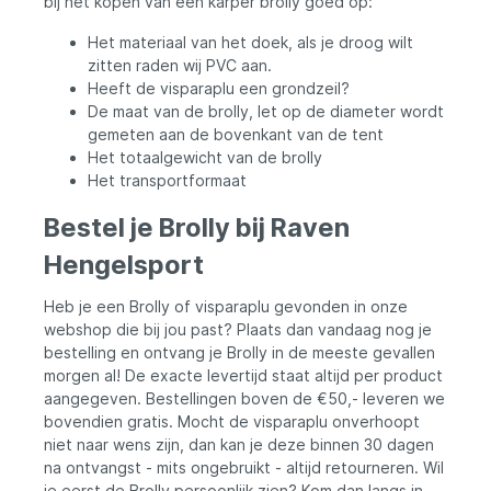
bij het kopen van een karper brolly goed op:
Het materiaal van het doek, als je droog wilt
zitten raden wij PVC aan.
Heeft de visparaplu een grondzeil?
De maat van de brolly, let op de diameter wordt
gemeten aan de bovenkant van de tent
Het totaalgewicht van de brolly
Het transportformaat
Bestel je Brolly bij Raven
Hengelsport
Heb je een Brolly of visparaplu gevonden in onze
webshop die bij jou past? Plaats dan vandaag nog je
bestelling en ontvang je Brolly in de meeste gevallen
morgen al! De exacte levertijd staat altijd per product
aangegeven. Bestellingen boven de €50,- leveren we
bovendien gratis. Mocht de visparaplu onverhoopt
niet naar wens zijn, dan kan je deze binnen 30 dagen
na ontvangst - mits ongebruikt - altijd retourneren. Wil
je eerst de Brolly persoonlijk zien? Kom dan langs in