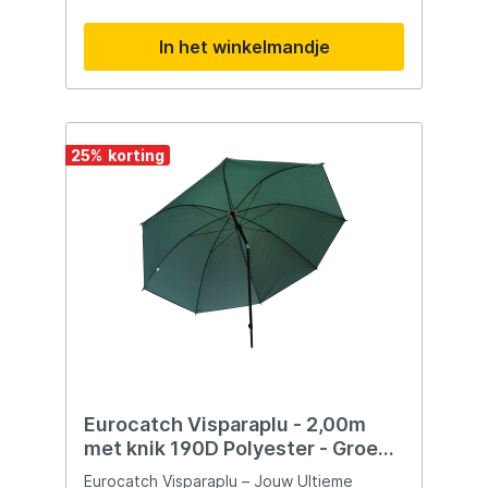
constructie en lichtgewicht Verwijderbare
centrale paal voor flexibele opstelling
In het winkelmandje
Optioneel gebruik van stormpalen met
bijgeleverde storm caps Achterste pegging
points voor stabiliteit 2000mm
hydrostatisch polyester doek, waterdicht
Afmetingen en gewicht: Hoogte: 155cm
Diameter: 10cm Gewicht: 3,7kg
25
%
Eurocatch Visparaplu - 2,00m
met knik 190D Polyester - Groen -
Umbrella - Paraplu
Eurocatch Visparaplu – Jouw Ultieme