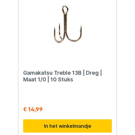
visreizen naar diverse bestemmingen. Voeg
deze handige accessoire toe aan je
uitrusting en geniet van zorgeloos
kunstaasvissen.
Gamakatsu Treble 13B | Dreg |
Maat 1/0 | 10 Stuks
€ 14,99
In het winkelmandje