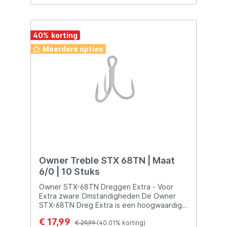
40
%
Meerdere opties
Owner Treble STX 68TN | Maat
6/0 | 10 Stuks
Owner STX-68TN Dreggen Extra - Voor
Extra zware Omstandigheden De Owner
STX-68TN Dreg Extra is een hoogwaardige
dreg die is ontworpen om superieure
€ 17,99
prestaties te leveren, vooral in situaties
€ 29,99
(40.01% korting)