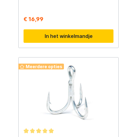
stuks, maat 2 en 1: 6stuks , maat 1/0, 2/0,
3/0: 5 stuks
€ 16,99
In het winkelmandje
Meerdere opties