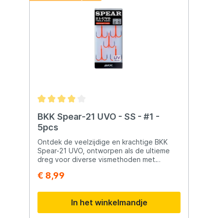
BKK Spear-21 UVO - SS - #1 -
5pcs
Ontdek de veelzijdige en krachtige BKK
Spear-21 UVO, ontworpen als de ultieme
dreg voor diverse vismethoden met
minimale weerstand. Deze dreg is
€ 8,99
beschikbaar in een breed scala aan maten,
van #6 tot en met #3/0, waardoor vissers
de mogelijkheid hebben om diverse
In het winkelmandje
aasformaten te gebruiken. Daarnaast zijn
de BKK Spear-21 UVO’s voorzien van een