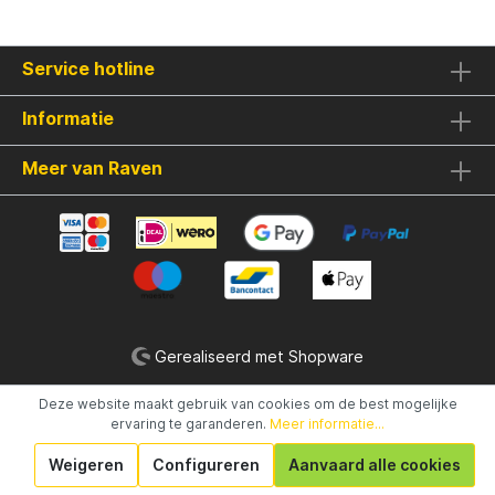
Service hotline
Informatie
Meer van Raven
Gerealiseerd met Shopware
Deze website maakt gebruik van cookies om de best mogelijke
ervaring te garanderen.
Meer informatie...
Weigeren
Configureren
Aanvaard alle cookies