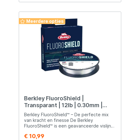
Meerdere opties
Berkley FluoroShield |
Transparant | 12lb | 0.30mm |
274m
Berkley FluoroShield™ – De perfecte mix
van kracht en finesse De Berkley
FluoroShield™ is een geavanceerde vislijn
die de beste eigenschappen van twee
€ 10,99
werelden samenbrengt: een sterke