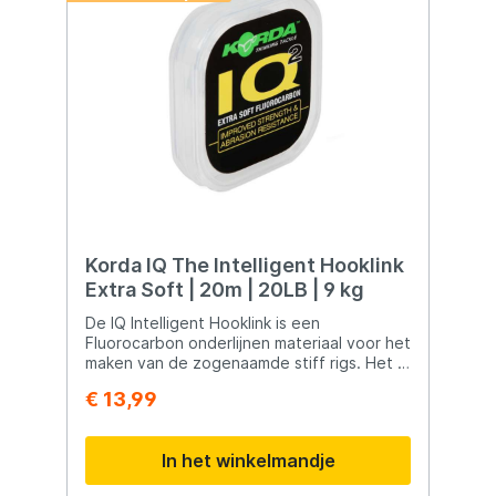
Korda IQ The Intelligent Hooklink
Extra Soft | 20m | 20LB | 9 kg
De IQ Intelligent Hooklink is een
Fluorocarbon onderlijnen materiaal voor het
maken van de zogenaamde stiff rigs. Het is
een medium stijf, sterk en schuurbestendig
€ 13,99
onderlijnmateriaal.
In het winkelmandje