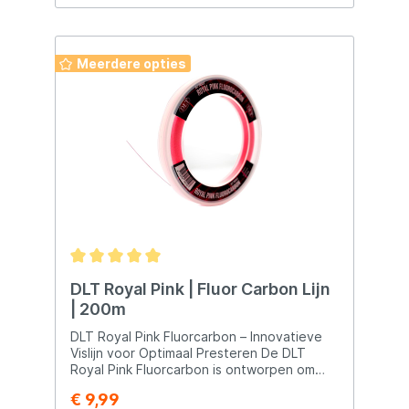
zijn voor vissers die op zoek zijn naar een
hoogwaardige fluorocarbon vislijn met
specifieke kenmerken voor verschillende
visomstandigheden.
Meerdere opties
DLT Royal Pink | Fluor Carbon Lijn
| 200m
DLT Royal Pink Fluorcarbon – Innovatieve
Vislijn voor Optimaal Presteren De DLT
Royal Pink Fluorcarbon is ontworpen om
vissers te voorzien van een hoogwaardige
€ 9,99
lijn die zowel functioneel als technisch