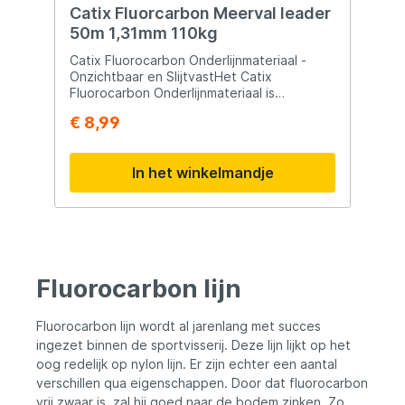
Catix Fluorcarbon Meerval leader
50m 1,31mm 110kg
Catix Fluorocarbon Onderlijnmateriaal -
Onzichtbaar en SlijtvastHet Catix
Fluorocarbon Onderlijnmateriaal is
ontworpen om te voldoen aan de
€ 8,99
behoeften van vissers die op zoek zijn naar
onzichtbaar en slijtvast onderlijnmateriaal.
Fluorocarbon heeft unieke eigenschappen
In het winkelmandje
die het bijzonder geschikt maken als
onderlijnmateriaal, vooral bij het vissen op
meervallen.Belangrijkste
Kenmerken:Onzichtbaar onder Water:
Fluorocarbon lijn is praktisch onzichtbaar
onder water, wat het tot een populaire
keuze maakt als onderlijnmateriaal. Dit
Fluorocarbon lijn
helpt om argwanende vissen niet af te
schrikken.Slijtvastheid: Een belangrijke
eigenschap van het Catix Fluorocarbon
Fluorocarbon lijn wordt al jarenlang met succes
Onderlijnmateriaal is de hoge slijtvastheid,
ingezet binnen de sportvisserij. Deze lijn lijkt op het
wat vooral belangrijk is bij het
oog redelijk op nylon lijn. Er zijn echter een aantal
meervalvissen, waar de lijn in contact kan
verschillen qua eigenschappen. Door dat fluorocarbon
komen met scherpe objecten.Het Catix
vrij zwaar is, zal hij goed naar de bodem zinken. Zo
Fluorocarbon Onderlijnmateriaal biedt de