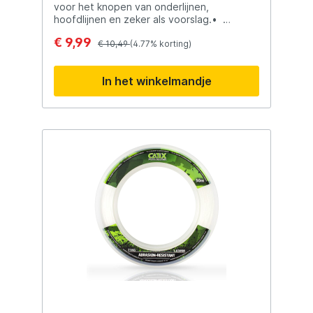
voor het knopen van onderlijnen,
hoofdlijnen en zeker als voorslag.•
Schuurbestendig • Weinig rek. • Zinkt
€ 9,99
als een baksteen. • Loodjes kunnen
€ 10,49
(4.77% korting)
behoorlijk hard op de lijn geknepen
worden, zonder de lijn te beschadigen.
In het winkelmandje