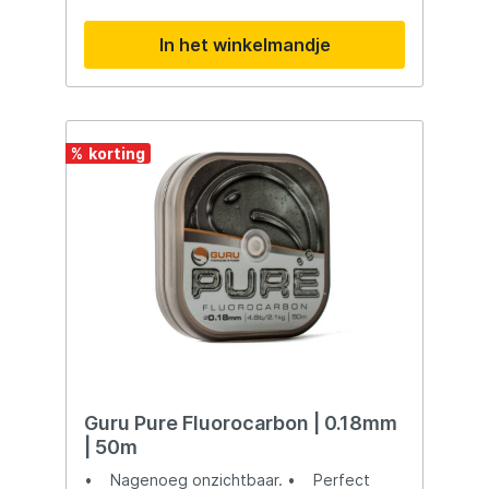
onzichtbaar en slijtvast onderlijnmateriaal.
Fluorocarbon heeft unieke eigenschappen
In het winkelmandje
die het bijzonder geschikt maken als
onderlijnmateriaal, vooral bij het vissen op
meervallen.Belangrijkste
Kenmerken:Onzichtbaar onder Water:
Fluorocarbon lijn is praktisch onzichtbaar
onder water, wat het tot een populaire
%
keuze maakt als onderlijnmateriaal. Dit
helpt om argwanende vissen niet af te
schrikken.Slijtvastheid: Een belangrijke
eigenschap van het Catix Fluorocarbon
Onderlijnmateriaal is de hoge slijtvastheid,
wat vooral belangrijk is bij het
meervalvissen, waar de lijn in contact kan
komen met scherpe objecten.Het Catix
Fluorocarbon Onderlijnmateriaal biedt de
onzichtbare eigenschappen van
fluorocarbon en de nodige duurzaamheid
voor succesvol meervalvissen.
Guru Pure Fluorocarbon | 0.18mm
| 50m
• Nagenoeg onzichtbaar. • Perfect