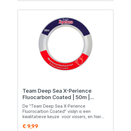
Team Deep Sea X-Perience
Fluocarbon Coated | 50m |
0.45mm | 17.25kg
De "Team Deep Sea X-Perience
Fluorocarbon Coated" vislijn is een
kwalitatieve keuze voor vissers, en hier
zijn enkele kenmerken van de lijn:
€ 9,99
Fluorocarbon Coating: De lijn is bedekt met