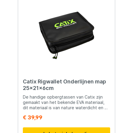
spullen veilig en droog blijven, waar je ook
gaat.
Catix Rigwallet Onderlijnen map
25x21x6cm
De handige opbergtassen van Catix zijn
gemaakt van het bekende EVA materiaal,
dit materiaal is van nature waterdicht en de
naden zijn gelast waardoor ze rustig als
€ 39,99
waterdicht beschouwd kunnen worden.
echt ideale tassen voor op en rond het
water.