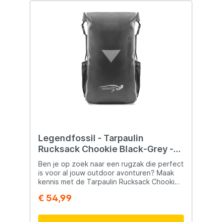
Legendfossil - Tarpaulin
Rucksack Chookie Black-Grey -
23L - Waterdicht - Rugzak -
Ben je op zoek naar een rugzak die perfect
Backpack - Rugtas - Zwart - Grijs
is voor al jouw outdoor avonturen? Maak
kennis met de Tarpaulin Rucksack Chookie
Black-Grey van Legendfossil! Met zijn
€ 54,99
waterdichte PVC-materiaal,
waterafstotende ritszak en IPX7
waterdicht hoofdvak, zul je nooit meer last