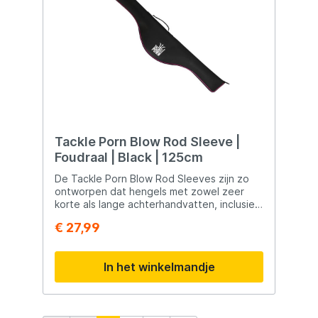
Tackle Porn Blow Rod Sleeve |
Foudraal | Black | 125cm
De Tackle Porn Blow Rod Sleeves zijn zo
ontworpen dat hengels met zowel zeer
korte als lange achterhandvatten, inclusief
de molen, kunnen worden vervoerd. Het
€ 27,99
sterke EVA materiaal zorgt voor het veilig
vervoeren van één of meerdere
spinhengels
In het winkelmandje