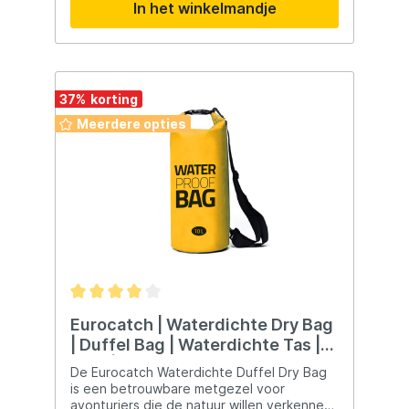
In het winkelmandje
vissen Vissen vanaf de kant Korte sessies
sleutels, documenten en andere
Georganiseerd transport van tackle
belangrijke spullen.
37
%
Meerdere opties
Eurocatch | Waterdichte Dry Bag
| Duffel Bag | Waterdichte Tas |
Geel | 10 liter
De Eurocatch Waterdichte Duffel Dry Bag
is een betrouwbare metgezel voor
avonturiers die de natuur willen verkennen