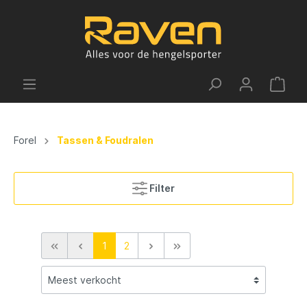
Forel
Tassen & Foudralen
Filter
1
2