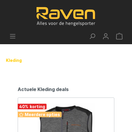
Kleding
Actuele Kleding deals
40
%
50
Meerdere opties