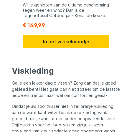
met klittenband Grote dijbeenzak met rits
Fleecevoering - Winddicht -
Wil je genieten van de ultieme bescherming
T
Versterkte knieën en rug met 600D Oxford
Desert Black _ XL
tegen weer en wind? Dan is de
wijsvi
polyester Verstevigde kick panels van
Legendfossil Outdoorjack Kenai dé keuze
warmte Li
duurzaam 95% polyester, 5% spandex
le
voor jou! Met zijn 3-laags membraan is
vo
Verstelbare elastische bretels met Westin
€ 149,99
€
deze jas 100% waterdicht en winddicht,
C
logo
perfect voor ruig weer. De fleecevoering
b
en
zorgt voor extra warmte en kan
In het winkelmandje
afzonderlijk worden gebruikt. Met talrijke
zakken en verstelbare breedte is deze jas
r.
praktisch en comfortabel. Bestel nu en
trotseer elk avontuur in stijl! 3-laags
membraan 100% waterdicht en winddicht
in
Viskleding
Gelaste naden Waterdichte ritsen Hoge
ademend vermogen 5 borstzakken 2
je
binnenzakken aan de zijkanten met
Ga je een lekker dagje vissen? Zorg dan dat je goed
t
microvezel gevoerd 1 zak op de mouw D-
gekleed bent! Het gaat dan niet zozeer om de laatste
t
ring voor waadstok Capuchon Uitneembare
fleecevoering met 3 binnenzakken (kan
mode en trends, maar wel om comfort en gemak.
afzonderlijk als fleecejack worden
an
gebruikt) Breedteverstelling De
Omdat je als sportvisser niet in fel oranje viskleding
l
Legendfossil outdoorjas "Kenai" is de
aan de waterkant wil zitten is deze kleding vaak
beste keuze voor ruig weer. Het nieuwe en
groen, bruin, zwart of een ander onopvallende kleur.
geoptimaliseerde ontwerp combineert veel
Drijfpakken voor het bootvissen zijn juist weer
uitstekende eigenschappen van een
opvallend van kleur zodat je goed opgemerkt wordt.