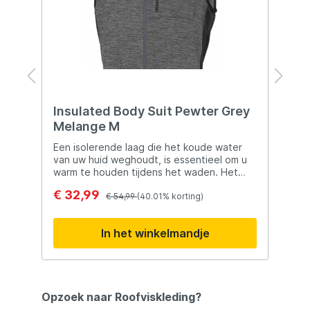
|
Insulated Body Suit Pewter Grey
E
Melange M
B
X
Een isolerende laag die het koude water
E
van uw huid weghoudt, is essentieel om u
m
warm te houden tijdens het waden. Het
D
Scierra Insulated body suit is een eendelig
k
€ 32,99
€
pak, dat je benen en bovenlichaam isoleert,
€ 54,99
(40.01% korting)
m
waar dat het belangrijkst is. De stretchstof
o
geeft je ultieme bewegingsvrijheid.•
k
In het winkelmandje
Melange stretch tech fleece in 95%
v
polyester/ 5% spandex• Lange 2-weg
ritssluiting aan de voorkant• Borstzak met
rits• Riemen onder voeding
Opzoek naar Roofviskleding?