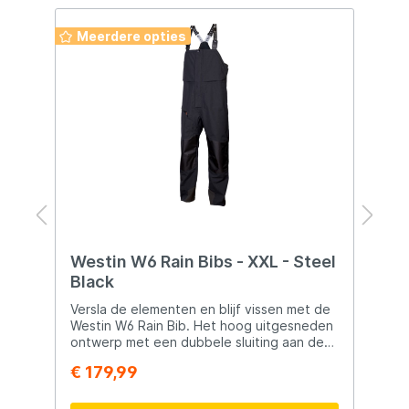
Meerdere opties
Westin W6 Rain Bibs - XXL - Steel
F
Black
T
Versla de elementen en blijf vissen met de
F
r
Westin W6 Rain Bib. Het hoog uitgesneden
S
ontwerp met een dubbele sluiting aan de
i
voorkant houdt wind en regen buiten,
dage
€ 179,99
€
zodat jij je kunt concentreren op het
ge
vangen van meer vis. Het 10K waterdichte
achter
en 10K ademende Toraydelfy® materiaal