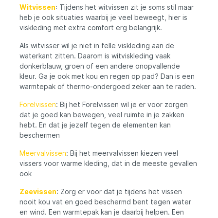
breedteverstelling kun je de jas helemaal
Witvissen
: Tijdens het witvissen zit je soms stil maar
naar wens aanpassen voor een perfecte
heb je ook situaties waarbij je veel beweegt, hier is
pasvorm. Met zijn nieuwe en
viskleding met extra comfort erg belangrijk.
geoptimaliseerde ontwerp combineert dit
jack eigenschappen van een outdoorjas en
Als witvisser wil je niet in felle viskleding aan de
een waadjas.
waterkant zitten. Daarom is witviskleding vaak
donkerblauw, groen of een andere onopvallende
kleur. Ga je ook met kou en regen op pad? Dan is een
warmtepak of thermo-ondergoed zeker aan te raden.
Forelvissen
: Bij het Forelvissen wil je er voor zorgen
dat je goed kan bewegen, veel ruimte in je zakken
hebt. En dat je jezelf tegen de elementen kan
beschermen
Meervalvissen
: Bij het meervalvissen kiezen veel
vissers voor warme kleding, dat in de meeste gevallen
ook
Zeevissen
: Zorg er voor dat je tijdens het vissen
nooit kou vat en goed beschermd bent tegen water
en wind. Een warmtepak kan je daarbij helpen. Een