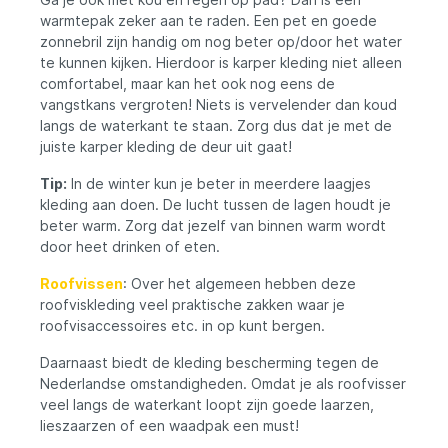
waadbroek. Waterdichte regenjas "Kenai"
warmtepak zeker aan te raden. Een pet en goede
met lichtgewicht design Microscopische
poriën laten waterdamp door maar
zonnebril zijn handig om nog beter op/door het water
blokkeren vloeibaar water. Geeft beter
te kunnen kijken. Hierdoor is karper kleding niet alleen
comfort bij diverse toepassingen. Stijlvol
comfortabel, maar kan het ook nog eens de
en functioneel: Legendfossil outdoorjack
vangstkans vergroten! Niets is vervelender dan koud
"Kenai" Uitneembare fleecevoering met 3
langs de waterkant te staan. Zorg dus dat je met de
binnenzakken voor extra warmte. Houdt je
juiste karper kleding de deur uit gaat!
droog en warm in alle
weersomstandigheden. Voordelen Het
Legendfossil OutdoorJack Kenai is 100%
Tip:
In de winter kun je beter in meerdere laagjes
waterdicht en winddicht, ideaal voor ruig
kleding aan doen. De lucht tussen de lagen houdt je
weer. Met gelaste naden en waterdichte
beter warm. Zorg dat jezelf van binnen warm wordt
ritsen blijf je droog, zelfs in een stortbui.
door heet drinken of eten.
Dankzij het 3-laags membraan heeft deze
outdoorjas een hoog ademend vermogen,
Roofvissen
: Over het algemeen hebben deze
zodat je niet gaat zweten. Met 5
roofviskleding veel praktische zakken waar je
borstzakken en 2 binnenzakken aan de
roofvisaccessoires etc. in op kunt bergen.
zijkanten is er genoeg opbergruimte voor
al je essentials. Inclusief een zak op de
Daarnaast biedt de kleding bescherming tegen de
mouw en een D-ring voor een waadstok,
perfect voor avontuurlijke activiteiten. De
Nederlandse omstandigheden. Omdat je als roofvisser
uitneembare fleecevoering maakt deze jas
veel langs de waterkant loopt zijn goede laarzen,
veelzijdig; hij kan ook apart als fleecejack
lieszaarzen of een waadpak een must!
worden gedragen. Dankzij de