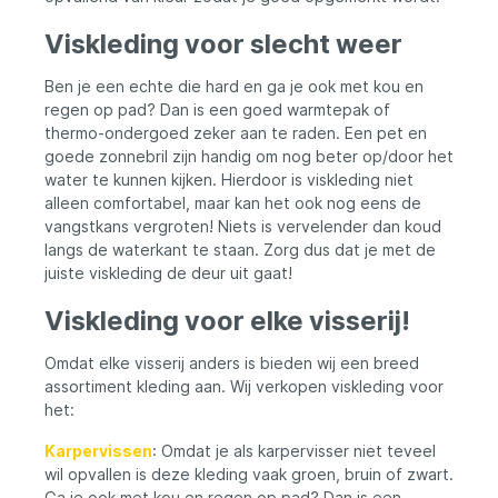
outdoorjas met wat een klassieke waadjas
te bieden heeft. De jas heeft ruime zakken
Viskleding voor slecht weer
met veel opbergruimte, talrijke
bevestigingsmogelijkheden en doordachte
boorden aan de mouwen. Het bijzondere
Ben je een echte die hard en ga je ook met kou en
t
aan deze jas is de iets langere snit,
regen op pad? Dan is een goed warmtepak of
waardoor je deze met een heupwaadbroek
thermo-ondergoed zeker aan te raden. Een pet en
of zelfs zonder waadbroek kunt dragen.
goede zonnebril zijn handig om nog beter op/door het
k
De waterdichte regenjas "Kenai" is licht van
water te kunnen kijken. Hierdoor is viskleding niet
gewicht en geschikt voor diverse
e
toepassingen in zoet- en zoutwater. De jas
alleen comfortabel, maar kan het ook nog eens de
et
is voorzien van een 3-laags membraan, dat
vangstkans vergroten! Niets is vervelender dan koud
bestaat uit polyurethaan en
langs de waterkant te staan. Zorg dus dat je met de
microscopische poriën heeft. Hierdoor kan
juiste viskleding de deur uit gaat!
waterdamp naar buiten ontsnappen terwijl
.
regen niet naar binnen kan dringen. Dit
Viskleding voor elke visserij!
zorgt voor beter comfort, omdat
overtollige lichaamsvochtigheid wordt
afgevoerd. Het product wordt gebruikt
Omdat elke visserij anders is bieden wij een breed
door mensen die op zoek zijn naar
assortiment kleding aan. Wij verkopen viskleding voor
bescherming tegen weer en wind. De
het:
beste keuze voor ruig weer - Legendfossil
outdoorjas "Kenai" Combineert uitstekende
Karpervissen
: Omdat je als karpervisser niet teveel
eigenschappen van een outdoorjas met
wil opvallen is deze kleding vaak groen, bruin of zwart.
een klassieke waadjas. Geschikt zonder
Ga je ook met kou en regen op pad? Dan is een